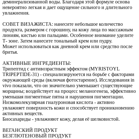
деминерализованной воды. Благодаря этой формуле основа
невероятно легкая и дает ощущение сильного и длительного
увлажнения.
СОВЕТ ВИЗАЖИСТА: нанесите небольшое количество
продукта, размером с горошину, на кожу лица по массажным
линиям, кистью или пальцами. Особенное внимание уделите
Т- зоне. Затем нанесите тональный крем или пудру.
Может использоваться как дневной крем или средство после
бритья.
АКТИВНЫЕ ИНГРЕДИЕНТЫ:
Трипептид с антивозрастным эффектом (MYRISTOYL
TRIPEPTIDE-31) - специализируюется на борьбе с факторами
окружающей среды (включая фотостарение). Исследования in
vivo показали, что он значительно уменьшает существующие
морщины; воздействует на процесс меланогенеза, эффективно
уменьшая пигментные пятна и нарушения пигментации.
Низкомолекулярная гиалуроновая кислота - активно
увлажняет поверхность кожи и способствует проникновению
активных веществ.
Биосахариды - увлажняют кожу, делая её шелковистой.
ВЕГАНСКИЙ ПРОДУКТ
БЕЗГЛЮТЕНОВЫЙ ПРОДУКТ