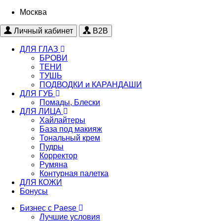
Москва
Личный кабинет
B2B
ДЛЯ ГЛАЗ
БРОВИ
ТЕНИ
ТУШЬ
ПОДВОДКИ и КАРАНДАШИ
ДЛЯ ГУБ
Помады, Блески
ДЛЯ ЛИЦА
Хайлайтеры
База под макияж
Тональный крем
Пудры
Корректор
Румяна
Контурная палетка
ДЛЯ КОЖИ
Бонусы
Бизнес с Paese
Лучшие условия