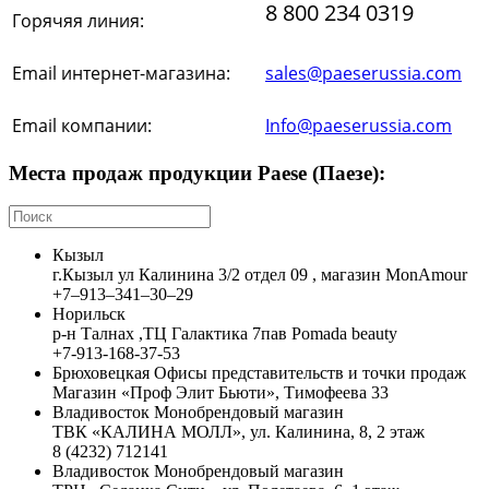
8 800 234 0319
Горячяя линия:
Email интернет-магазина:
sales@paeserussia.com
Email компании:
Info@paeserussia.com
Места продаж продукции Paese (Паезе):
Кызыл
г.Кызыл ул Калинина 3/2 отдел 09 , магазин MonAmour
+7‒913‒341‒30‒29
Норильск
р-н Талнах ,ТЦ Галактика 7пав Pomada beauty
+7-913-168-37-53
Брюховецкая
Офисы представительств и точки продаж
Магазин «Проф Элит Бьюти», Тимофеева 33
Владивосток
Монобрендовый магазин
ТВК «КАЛИНА МОЛЛ», ул. Калинина, 8, 2 этаж
8 (4232) 712141
Владивосток
Монобрендовый магазин