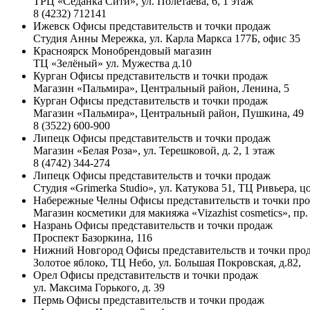
ТРЦ «Седанка Сити», ул. Полетаева, 6, 1 этаж
8 (4232) 712141
Ижевск
Офисы представительств и точки продаж
Студия Анны Мережка, ул. Карла Маркса 177Б, офис 35
Красноярск
Монобрендовый магазин
ТЦ «Зелёный» ул. Мужества д.10
Курган
Офисы представительств и точки продаж
Магазин «Пальмира», Центральный район, Ленина, 5
Курган
Офисы представительств и точки продаж
Магазин «Пальмира», Центральный район, Пушкина, 49
8 (3522) 600-900
Липецк
Офисы представительств и точки продаж
Магазин «Белая Роза», ул. Терешковой, д. 2, 1 этаж
8 (4742) 344-274
Липецк
Офисы представительств и точки продаж
Студия «Grimerka Studio», ул. Катукова 51, ТЦ Ривьера, 
Набережные Челны
Офисы представительств и точки пр
Магазин косметики для макияжа «Vizazhist cosmetics», пр
Назрань
Офисы представительств и точки продаж
Проспект Базоркина, 116
Нижний Новгород
Офисы представительств и точки про
Золотое яблоко, ТЦ Небо, ул. Большая Покровская, д.82,
Орел
Офисы представительств и точки продаж
ул. Максима Горького, д. 39
Пермь
Офисы представительств и точки продаж